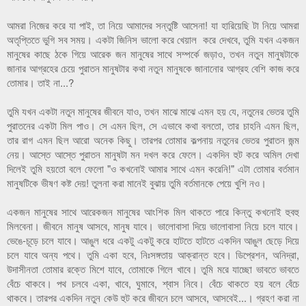
আমরা নিজের করে যা পাই, তা নিয়ে আমাদের সন্তুষ্টি আসেনা! যা হারিয়েছি টা নিয়ে আমরা
অতৃপ্তিতে ভুগি সব সময়। একটা জিনিস ভালো করে খেয়াল করে দেখবে, তুমি যখন একজন
মানুষের কাছে ঠকে গিয়ে আরেক জন মানুষের সাথে সম্পর্কে জড়াও, তখন নতুন মানুষটাকে
জানার আগ্রহের চেয়ে পুরাতন মানুষটার কথা নতুন মানুষকে জানানোর আগ্রহ বেশি কাজ করে
তোমার। তাই না...?
তুমি যখন একটা নতুন মানুষের জীবনে যাও, তখন মাঝে মাঝে এমন হয় যে, নতুনের ভেতর তুমি
পুরাতনের একটা মিল পাও। সে এমন ছিল, সে এভাবে কথা বলতো, তার চাহনি এমন ছিল,
তার রাগ এমন ছিল আরো অনেক কিছু। তারপর তোমার কল্পনায় নতুনের ভেতর পুরাতন জন্ম
নেয়। আস্তে আস্তে পুরাতন মানুষটা মন দখল করে ফেলে। একদিন হুট করে অমিল দেখা
দিলেই তুমি হয়তো বলে ফেলো "ও কখনোই আমার সাথে এমন করেনি!" এটা তোমার বর্তমান
মানুষটিকে ভীষণ কষ্ট দেয়! তুলনা করা মানেই বুঝায় তুমি বর্তমানকে পেয়ে খুশি নও।
একজন মানুষের সাথে আরেকজন মানুষের আংশিক মিল থাকতে পারে কিন্তু কখনোই হুবহু
মিলবেনা। জীবনে মানুষ আসবে, মানুষ যাবে। ভালোবাসা দিয়ে ভালোবাসা নিয়ে চলে যাবে।
ভেঙে-চূড়ে চলে যাবে। আঙুল ধরে একটু একটু করে হাটতে হাটতে একদিন আঙুল ছেড়ে দিয়ে
চলে যাবে অন্য পথে। তুমি একা হবে, নিঃসঙ্গতায় আক্রান্ত হবে। ডিপ্রেশন, অনিদ্রা,
উদাসীনতা তোমার রক্তে মিশে যাবে, তোমাকে গিলে খাবে। তুমি মরে যাচ্ছো ভাবতে ভাবতে
বেঁচে থাকবে। পথ চলবে একা, খাবে, ঘুমাবে, শ্বাস নিবে। বেঁচে থাকতে হয় বলে বেঁচে
থাকবে। তারপর একদিন নতুন কেউ হুট করে জীবনে চলে আসবে, আসবেই...। গ্রহণ করা না