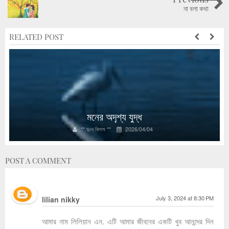
না বলা কথা
RELATED POST
মনের অদৃশ্য যুদ্ধ
** দুঃখ বিলাস **
2026/04/04
POST A COMMENT
July 3, 2024 at 8:30 PM
lilian nikky
আমার নাম লিলিয়ান এন. এটি আমার জীবনের একটি খুব আনন্দের দিন