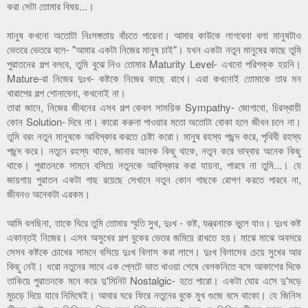
করা সেটা তোমার বিষয়...।
মানুষ কখনো অতোটা নিঃসঙ্গতায় বাঁচতে পারেনা। আমার কাউকে লাগবেনা বলা মানুষটাও
ভেতরে ভেতরে বলে- "আমার একটা নিজের মানুষ চাই"। যখন একটা নতুন মানুষের কাছে তুমি
পুরাতনের গল্প বলবে, তুমি বুঝে নিও তোমার Maturity Level- এখনো পরিপক্ক হয়নি।
Mature-রা নিজের দুঃখ- কষ্টকে নিজের কাছে রাখে। এরা কখনোই তোমাকে তার মন
খারাপের গল্প শোনাবেনা, কখনোই না।
তারা জানে, নিজের জীবনের এসব গল্প কেবল সাময়িক Sympathy- জোগাবো, চিরস্থায়ী
কোন Solution- দিবে না। কারো করুনা পাওয়ার মতো অতোটা বোকা হলে জীবন চলে না।
তুমি বরং নতুন মানুষকে আবিস্কার করতে চেষ্টা করো। মানুষ রহস্য পছন্দ করে, পৃথিবী রহস্য
পছন্দ করে। নতুনে রহস্য থাকে, জানার অনেক কিছু থাকে, নতুন করে ভাব্বার অনেক কিছু
থাকে। পুরাতনকে সামনে বসিয়ে নতুনকে আবিস্কার করা যায়না, পারবে না তুমি...। যে
জায়গায় পুরাতন একটা গাছ রয়েছে সেখানে নতুন কোন গাছকে রোপণ করতে পারবে না,
জীবনও অনেকটা এরকম।
আমি বলছিনা, তাকে ঘিরে তুমি তোমার স্মৃতি সুখ, দুঃখ - কষ্ট, যন্ত্রনাকে ভুলে যাও। দুঃখ কষ্ট
একান্তই নিজের। এসব অসুখের গল্প বুকের ভেতর জমিয়ে রাখতে হয়। মাঝে মাঝে অবসরে
সেসব কষ্টকে চোখের সামনে বসিয়ে দুঃখ বিলাস করা লাগে। দুঃখ বিলাসের চেয়ে সুখের আর
কিছু নেই। ধরো নতুনের সাথে এক প্লেটে ভাত খাওয়া শেষে বেলকনিতে বসে আকাশের দিকে
তাকিয়ে পুরাতনকে মনে করে দু'মিনিট Nostalgic- হতে পারো। একটা ঘোর এসে দু'মড়ে
মুচড়ে দিয়ে যাবে নিমিষেই। আবার ঘরে ফিরে নতুনের বুকে মুখ গুজে বসে থাকো। যে জিনিস