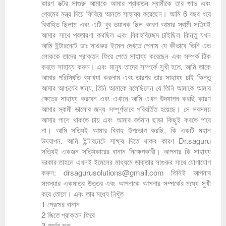
কারণ ডক্টর সাগুরু আমাকে আমার প্রাক্তন স্বামীকে তার জাদু এবং
প্রেমের মন্ত্র দিয়ে ফিরিয়ে আনতে সাহায্য করেছেন। আমি 6 বছর ধরে
বিবাহিত ছিলাম এবং এটি খুব ভয়ানক ছিল কারণ আমার স্বামী সত্যিই
আমার সাথে প্রতারণা করছিল এবং বিবাহবিচ্ছেদ চাইছিল কিন্তু যখন
আমি ইন্টারনেটে ডাঃ সাগুরুর ইমেল দেখতে পেলাম যে কীভাবে তিনি এত
লোককে তাদের প্রাক্তন ফিরে পেতে সাহায্য করেছেন এবং সম্পর্ক ঠিক
করতে সাহায্য করুন। এবং মানুষ তাদের সম্পর্কে সুখী হতে. আমি তাকে
আমার পরিস্থিতি ব্যাখ্যা করলাম এবং তারপর তার সাহায্য চাই কিন্তু
আমার আশ্চর্যের জন্য, তিনি আমাকে বলেছিলেন যে তিনি আমাকে আমার
ক্ষেত্রে সাহায্য করবেন এবং এখানে আমি এখন উদযাপন করছি কারণ
আমার স্বামী ভালোর জন্য সম্পূর্ণভাবে পরিবর্তিত হয়েছে। সে সবসময়
আমার পাশে থাকতে চায় এবং আমার বর্তমান ছাড়া কিছুই করতে পারে
না। আমি সত্যিই আমার বিবাহ উপভোগ করছি, কি একটি মহান
উদযাপন. আমি ইন্টারনেটে সাক্ষ্য দিতে থাকব কারণ Dr.saguru
সত্যিই একজন সত্যিকারের বানান নিক্ষেপকারী। আপনার কি সাহায্য
দরকার তাহলে এখনই ইমেলের মাধ্যমে ডাক্তার সাগুরুর সাথে যোগাযোগ
করুন: drsagurusolutions@gmail.com তিনিই আপনার
সমস্যার একমাত্র উত্তর এবং আপনাকে আপনার সম্পর্কের মধ্যে সুখী
করে তোলে। এবং তার মধ্যে নিখুঁত
1 প্রেমের বানান
2 জিতে প্রাক্তন ফিরে
3 গর্ভের ফল