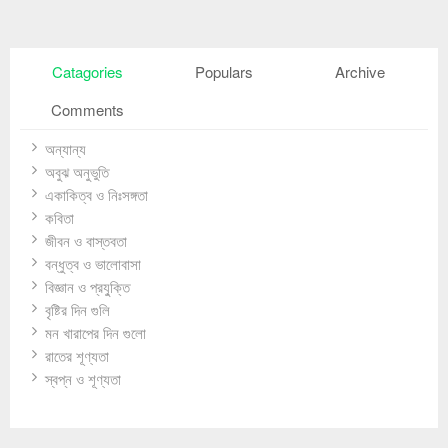
Catagories
Populars
Archive
Comments
অন্যান্য
অবুঝ অনুভুতি
একাকিত্ব ও নিঃসঙ্গতা
কবিতা
জীবন ও বাস্তবতা
বন্ধুত্ব ও ভালোবাসা
বিজ্ঞান ও প্রযু্ক্তি
বৃষ্টির দিন গুলি
মন খারাপের দিন গুলো
রাতের শূণ্যতা
স্বপ্ন ও শূণ্যতা