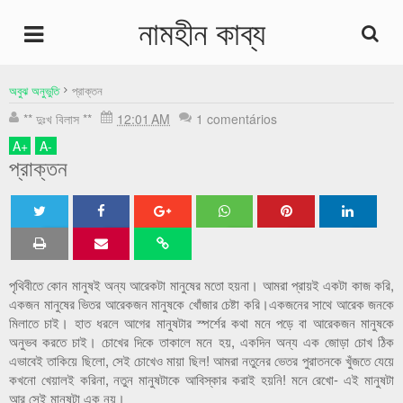
নামহীন কাব্য
undefined
অবুঝ অনুভুতি
প্রাক্তন
** দুঃখ বিলাস **
12:01 AM
1 comentários
Home
A
+
A
-
প্রাক্তন
Home
Twe
Sha
Sha
Sha
Sha
et
re
re
re
re
পৃথিবীতে কোন মানুষই অন্য আরেকটা মানুষের মতো হয়না। আমরা প্রায়ই একটা কাজ করি,
একজন মানুষের ভিতর আরেকজন মানুষকে খোঁজার চেষ্টা করি।একজনের সাথে আরেক জনকে
মিলাতে চাই। হাত ধরলে আগের মানুষটার স্পর্শের কথা মনে পড়ে বা আরেকজন মানুষকে
অনুভব করতে চাই। চোখের দিকে তাকালে মনে হয়, একদিন অন্য এক জোড়া চোখ ঠিক
এভাবেই তাকিয়ে ছিলো, সেই চোখেও মায়া ছিল! আমরা নতুনের ভেতর পুরাতনকে খুঁজতে যেয়ে
কখনো খেয়ালই করিনা, নতুন মানুষটাকে আবিস্কার করাই হয়নি! মনে রেখো- এই মানুষটা
আর সেই মানুষটা এক নয়।