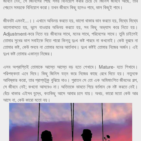
জীবনে নেই, সে জিনিসের পিছে সময় বিনিয়োগ করার চেয়ে যে জিনিস জীবনে আছে, তার
পেছনে সময়কে বিনিয়োগ করো। তখন জীবনে কিছু হলেও পাবে, ভাল কিছুই পাবে।
জীবনটা এমনই...।। এখানে অভিনয় করতে হয়, ভালো থাকার ভান করতে হয়, মিথ্যে মিথ্যে
ভালোবাসতে হয়, ভুলে যাওয়ার অভিনয় করতে হয়, সব কিছু অভ্যাস করে নিতে হয়।
Adjustment-করে নিতে হয় জীবনের সাথে, মনের সাথে, পরিবেশের সাথে। তুমি চাইলেই
তোমার সুখের ভাগ সবাইকে দিতে পারো কিন্তু দুঃখ কষ্ট পারবে না কখনোই। কেউ বুঝবে না
তোমার কষ্ট, কেউ শুনবে না তোমার মনের আর্তনাথ। দুঃখ কষ্টই তোমার নিজের অর্জন। এই
দুঃখ কষ্ট তোমার একান্ত নিজের।
এসব অপ্রাপ্তিই তোমাকে আস্তে আস্তে বড় হতে শেখাবে। Mature- হতে শিখাবে।
পরিপক্কতা এনে দিবে। কিছু জিনিস যত্ন করে নিজের কাছে রেখে দিতে হয়। নতুনকে
আবিষ্কার করো, তার প্রাপ্যটুকু বুঝিয়ে দাও। পুরাতন সে তো এক অমিমাংশিত জীবনের গল্প,
সে জীবনে নেই; কখনো আসবেও না। অতিতকে ভাবতে গিয়ে বর্তমান কে নষ্ট করতে নেই।
বেঁচে থাকার এইসব যুদ্ধে, কতকিছু আসে আবার চলে যায়। অথচ, কারো মতো কেউ আর
আসে না, কেউ কারো মতো নয়।