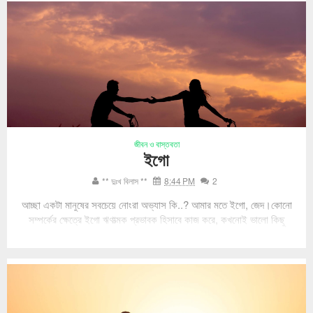
জীবন ও বাস্তবতা
ইগো
** দুঃখ বিলাস **
8:44 PM
2
আচ্ছা একটা মানুষের সবচেয়ে নোংরা অভ্যাস কি..? আমার মতে ইগো, জেদ।কোনো
সম্পর্কের ক্ষেত্রে ইগো ঋণাত্মক প্রভাবক হিসাবে কাজ করে, কখনোই ভালো কিছু
নিয়ে আসবে...