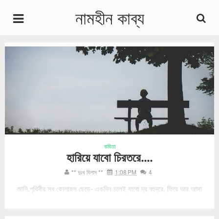
নামহীন কাব্য
undefined
Home
Home
কবিতা
হারিয়ে যাবো চিরতরে....
** দুঃখ বিলাস **
1:08 PM
4
জানি,পৃথিবীর সব কোলাহল ছেড়ে- একদিন চলেই যাবো দূর বহুদূরে, ফিরে আর আসা
হবে না, প্রাণ খুলে আর হাসা হবে না, নিঃশেষ হয়ে যাবে এই অস্তিত্ব চিরতরে। ...