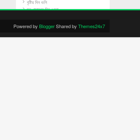
বৃষ্টির দিন গুলি
মন খারাপের দিন গুলো
রাতের শূণ্যতা
স্বপ্ন ও শূণ্যতা
Powered by
Blogger
Shared by
Themes24x7