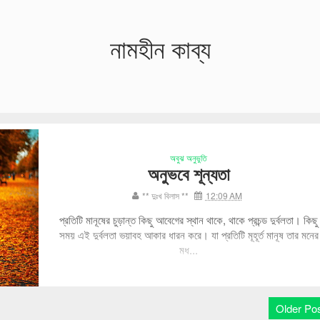
নামহীন কাব্য
অবুঝ অনুভুতি
অনুভবে শূন্যতা
** দুঃখ বিলাস **
12:09 AM
প্রতিটি মানূষের চুড়ান্ত কিছু আবেগের স্থান থাকে, থাকে প্রচন্ড দুর্বলতা। কিছু
সময় এই দুর্বলতা ভয়াবহ আকার ধারন করে। যা প্রতিটি মূহূর্ত মানূষ তার মনের
মধ...
Older Po