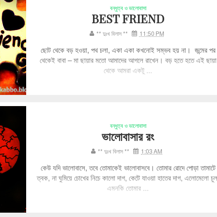
বন্ধুত্ব ও ভালোবাসা
BEST FRIEND
** দুঃখ বিলাস **
11:50 PM
ছোট থেকে বড় হওয়া, পথ চলা, একা একা কখনোই সম্ভব হয় না। জন্মের পর
থেকেই বাবা – মা ছায়ার মতো আমাদের আগলে রাখেন। বড় হতে হতে এই ছায়া
থেকে আমরা একটু ...
বন্ধুত্ব ও ভালোবাসা
ভালোবাসার রং
** দুঃখ বিলাস **
1:03 AM
কেউ যদি ভালোবাসে, তবে তোমাকেই ভালোবাসবে। তোমার রোদে পোড়া তামাটে
ত্বক, না ঘুমিয়ে চোখের নিচে কালো দাগ, কেটে যাওয়া হাতের দাগ, এলোমেলো চুল
এমনকি তোমার ...