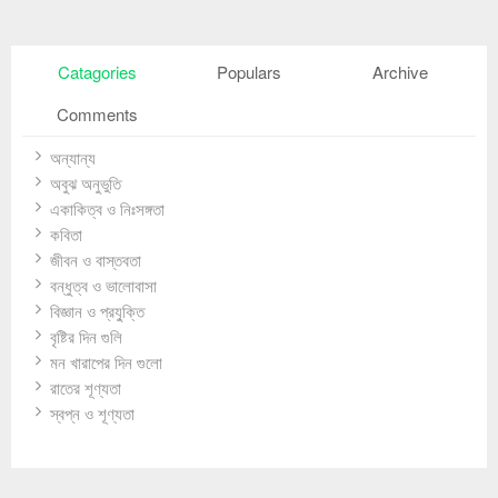
Catagories
Populars
Archive
Comments
অন্যান্য
অবুঝ অনুভুতি
একাকিত্ব ও নিঃসঙ্গতা
কবিতা
জীবন ও বাস্তবতা
বন্ধুত্ব ও ভালোবাসা
বিজ্ঞান ও প্রযু্ক্তি
বৃষ্টির দিন গুলি
মন খারাপের দিন গুলো
রাতের শূণ্যতা
স্বপ্ন ও শূণ্যতা