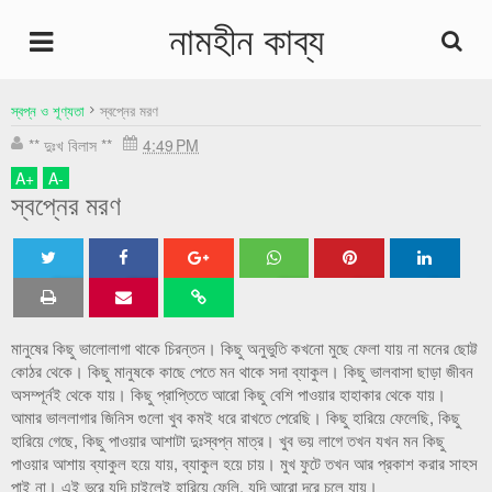
নামহীন কাব্য
undefined
স্বপ্ন ও শূণ্যতা
স্বপ্নের মরণ
** দুঃখ বিলাস **
4:49 PM
Home
A
+
A
-
স্বপ্নের মরণ
Home
Twe
Sha
Sha
Sha
Sha
et
re
re
re
re
মানুষের কিছু ভালোলাগা থাকে চিরন্তন। কিছু অনুভুতি কখনো মুছে ফেলা যায় না মনের ছোট্ট
কোঠর থেকে। কিছু মানুষকে কাছে পেতে মন থাকে সদা ব্যাকুল। কিছু ভালবাসা ছাড়া জীবন
অসম্পূর্নই থেকে যায়। কিছু প্রাপ্তিতে আরো কিছু বেশি পাওয়ার হাহাকার থেকে যায়।
আমার ভাললাগার জিনিস গুলো খুব কমই ধরে রাখতে পেরেছি। কিছু হারিয়ে ফেলেছি, কিছু
হারিয়ে গেছে, কিছু পাওয়ার আশাটা দুঃস্বপ্ন মাত্র। খুব ভয় লাগে তখন যখন মন কিছু
পাওয়ার আশায় ব্যাকুল হয়ে যায়, ব্যাকুল হয়ে চায়। মুখ ফুটে তখন আর প্রকাশ করার সাহস
পাই না। এই ভরে যদি চাইলেই হারিয়ে ফেলি, যদি আরো দূরে চলে যায়।