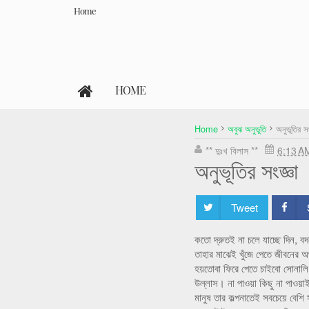
Home
HOME
Home
অবুঝ অনুভুতি
অনুভূতির সং
** দুঃখ বিলাস **
6:13 A
অনুভূতির সংজ্ঞা
Tweet
কতো দ্রুতই না চলে যাচ্ছে দিন, 
তাহার মাঝেই খুঁজে পেতে জীবনের
হয়তোবা ফিরে পেতে চাইবো সোনালি 
উল্লাস। না পাওয়া কিছু না পাওয়া
মানুষ তার কল্পনাতেই সবচেয়ে বেশ