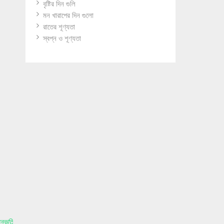
বৃষ্টির দিন গুলি
মন খারাপের দিন গুলো
রাতের শূণ্যতা
স্বপ্ন ও শূণ্যতা
ুভুতি