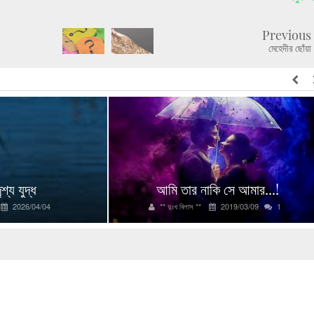
Previous
মেহেদীর ছোঁয়া
শ্য যুদ্ধ
আমি তার নাকি সে আমার...!
2026/04/04
** দুঃখ বিলাস **
2019/03/09
1