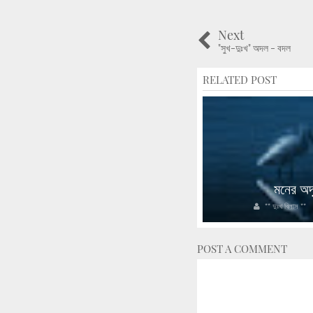
Next
"সুখ-দুঃখ" অদল - বদল
RELATED POST
প্রত্যাশার এপিঠ-ওপিঠ
মনের অদৃ
** দুঃখ বিলাস **
2017/07/26
** দুঃখ বিলাস **
POST A COMMENT