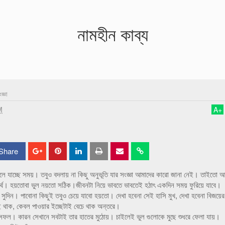
নামহীন কাব্য
জ্ঞা
M
A
+
Share
S
S
h
h
বদলে যাচ্ছে সময়। তবুও বদলায় না কিছু অনুভূতি যার সংজ্ঞা আমাদের কারো জানা নেই। তাইতো 
 অর্থ। হয়তোবা ভুল নয়তো সঠিক।জীবনটা নিয়ে ভাবতে ভাবতেই হঠাৎ একদিন সময় ফুরিয়ে যাবে।
a
a
সুদিন। পাবোনা কিছুই তবুও চেয়ে যাবো হয়তো। দেখা হবেনা সেই হাসি মুখ, দেখা হবেনা বিজয়ের
r
r
ই থাক, কেবল পাওয়ার ইচ্ছেটাই বেচে থাক অন্তরে।
ি সফল। কারন সেখানে সবটাই তার হাতের মুঠোয়। চাইলেই ভুল গুলোকে মুছে শুধরে ফেলা যায়।
e
e