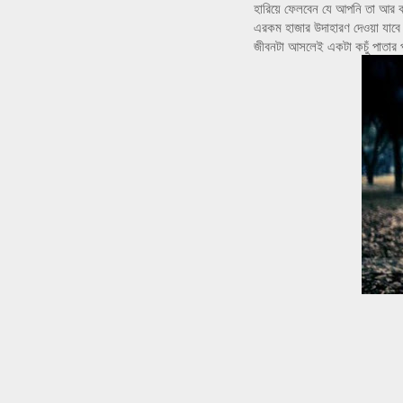
হারিয়ে ফেলবেন যে আপনি তা আর ক
এরকম হাজার উদাহারণ দেওয়া যাব
জীবনটা আসলেই একটা কচুঁ পাতার