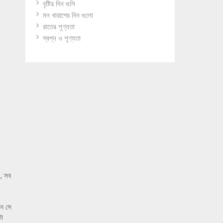
বৃষ্টির দিন গুলি
মন খারাপের দিন গুলো
রাতের শূণ্যতা
স্বপ্ন ও শূণ্যতা
, সব
খন সে
টা