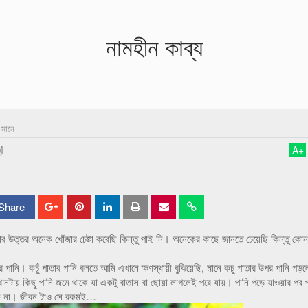
নামহীন কাব্য
 মানে
M
A
+
Share
S
S
h
h
 উত্তর অনেক খোঁজার চেষ্টা করেছি কিন্তু পাই নি। অনেকের কাছে জানতে চেয়েছি কিন্তু কোন
a
a
 পানি। কচুঁ পাতার পানি বলতে আমি এখানে ক্ষণস্থায়ী বুঝিয়েছি, মানে কচু পাতার উপর পানি পড়ল
r
r
াঝ খানটায় কিছু পানি জমে থাকে যা একটু বাতাস বা ছোয়া লাগলেই পরে যায়। পানি পড়ে যাওয়ার পর 
াকে না। জীবন টাও সে রকমই…
e
e