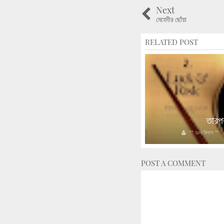
Next
মেহেদীর ছোঁয়া
RELATED POST
সম্পর্কের রং
তারপ
** দুঃখ বিলাস **
2020/11/25
1
** দুঃখ বিলাস **
POST A COMMENT