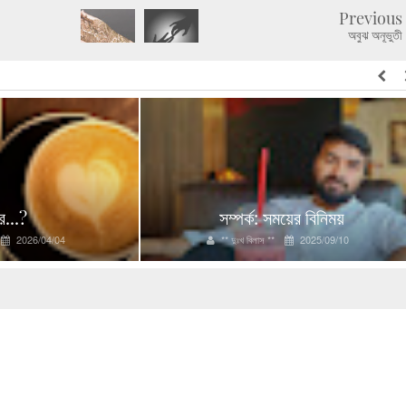
Previous
অবুঝ অনূভুতী
র...?
সম্পর্ক: সময়ের বিনিময়
2026/04/04
** দুঃখ বিলাস **
2025/09/10